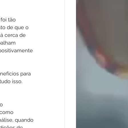
oi tão 
to de que o 
dá cerca de 
balham 
positivamente 
nefícios para 
tudo isso. 
o 
 como 
nálise, quando 
dições de 