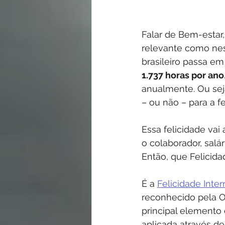
Falar de Bem-estar,
relevante como nes
brasileiro passa em
1.737 horas por ano
anualmente. Ou sej
– ou não – para a fe
Essa felicidade vai
o colaborador, salár
Então, que Felicida
É a 
Felicidade Inter
reconhecido pela 
principal elemento 
aplicada através d