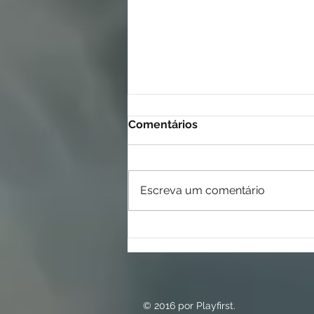
Comentários
Escreva um comentário
Campanha de causa que só
gera mídia, falta algo.
© 2016 por Playfirst.