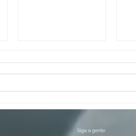
Saúde no digital e
O po
diagnósticos que chegam
bem-
antes
Siga a gente: