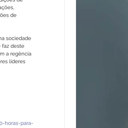
ações, 
ções de 
ma sociedade 
 faz deste 
m a regência 
es líderes 
0-horas-para-