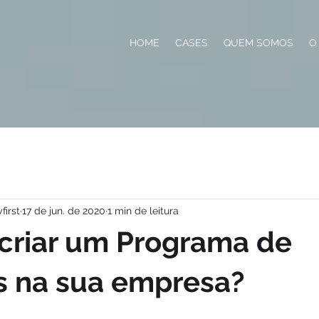
HOME
CASES
QUEM SOMOS
O
first
17 de jun. de 2020
1 min de leitura
criar um Programa de
s na sua empresa?