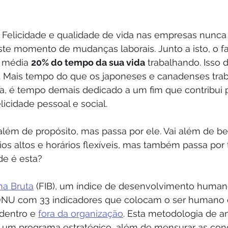
 Felicidade e qualidade de vida nas empresas nunca f
te momento de mudanças laborais. Junto a isto, o fa
 média 
20% do tempo da sua vida
 trabalhando. Isso 
. Mais tempo do que os japoneses e canadenses tra
a, é tempo demais dedicado a um fim que contribui 
licidade pessoal e social.
 além de propósito, mas passa por ele. Vai além de be
ios altos e horários flexíveis, mas também passa por 
de é esta?
na Bruta
 (FIB), um índice de desenvolvimento human
ONU com 33 indicadores que colocam o ser humano
dentro e 
fora da organização
. Esta metodologia de a
e um programa estratégico, 
além de mensurar as con