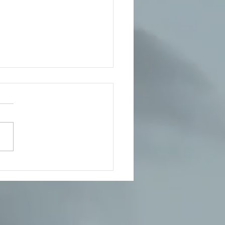
der da publicidade no
estar mental