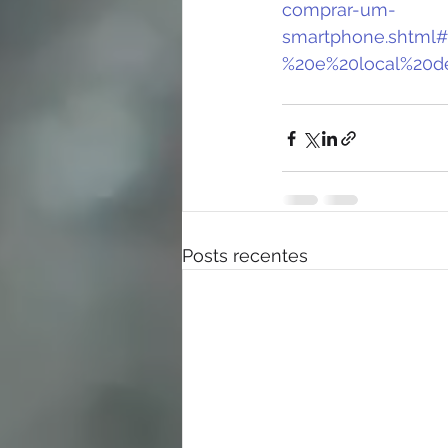
comprar-um-
smartphone.shtml#
%20e%20local%20de
Posts recentes