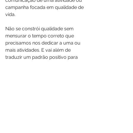
comunicação de uma atividade ou 
campanha focada em qualidade de 
vida.
Não se constrói qualidade sem 
mensurar o tempo correto que 
precisamos nos dedicar a uma ou 
mais atividades. E vai além de 
traduzir um padrão positivo para 
uma maioria de pessoas, pois 
depende da situação sócio-
demográfica, emocional e ambiente a 
que um projeto se destina.
Basta pensar que uma pessoa em 
situações delicadas de saúde precisa 
organizar seu tempo de maneira 
diferente do que uma pessoa 
plenamente saudável. Mesmo 